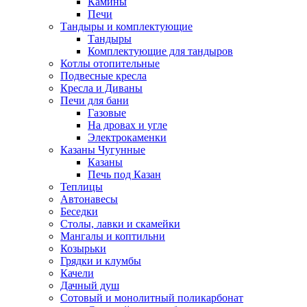
Камины
Печи
Тандыры и комплектующие
Тандыры
Комплектующие для тандыров
Котлы отопительные
Подвесные кресла
Кресла и Диваны
Печи для бани
Газовые
На дровах и угле
Электрокаменки
Казаны Чугунные
Казаны
Печь под Казан
Теплицы
Автонавесы
Беседки
Столы, лавки и скамейки
Мангалы и коптильни
Козырьки
Грядки и клумбы
Качели
Дачный душ
Сотовый и монолитный поликарбонат