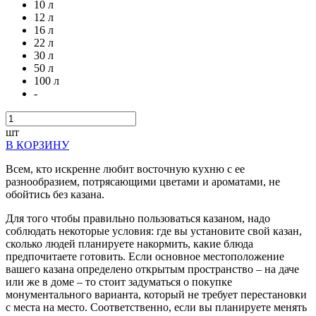
10 л
12 л
16 л
22 л
30 л
50 л
100 л
-
шт
В КОРЗИНУ
Всем, кто искренне любит восточную кухню с ее
разнообразием, потрясающими цветами и ароматами, не
обойтись без казана.
Для того чтобы правильно пользоваться казаном, надо
соблюдать некоторые условия: где вы установите свой казан,
сколько людей планируете накормить, какие блюда
предпочитаете готовить. Если основное местоположение
вашего казана определено открытым пространство – на даче
или же в доме – то стоит задуматься о покупке
монументального варианта, который не требует перестановки
с места на место. Соответственно, если вы планируете менять