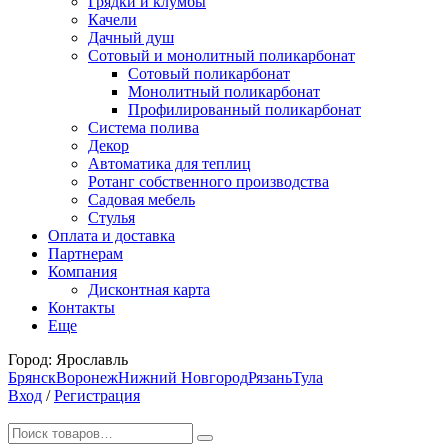
Грядки и клумбы
Качели
Дачный душ
Сотовый и монолитный поликарбонат
Сотовый поликарбонат
Монолитный поликарбонат
Профилированный поликарбонат
Система полива
Декор
Автоматика для теплиц
Ротанг собственного производства
Садовая мебель
Стулья
Оплата и доставка
Партнерам
Компания
Дисконтная карта
Контакты
Еще
Город:
Ярославль
Брянск
Воронеж
Нижний Новгород
Рязань
Тула
Вход
/
Регистрация