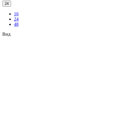
24
16
24
48
Вид