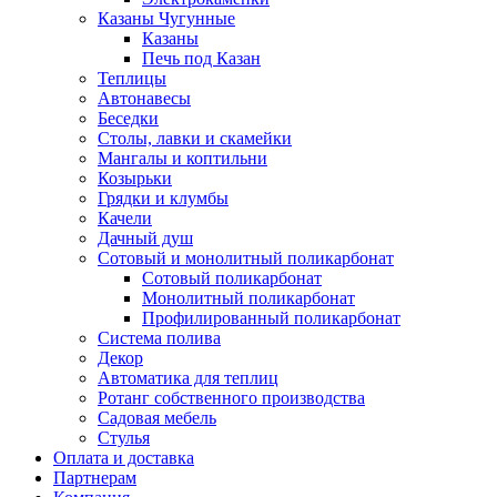
Казаны Чугунные
Казаны
Печь под Казан
Теплицы
Автонавесы
Беседки
Столы, лавки и скамейки
Мангалы и коптильни
Козырьки
Грядки и клумбы
Качели
Дачный душ
Сотовый и монолитный поликарбонат
Сотовый поликарбонат
Монолитный поликарбонат
Профилированный поликарбонат
Система полива
Декор
Автоматика для теплиц
Ротанг собственного производства
Садовая мебель
Стулья
Оплата и доставка
Партнерам