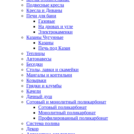
Подвесные кресла
Кресла и Диваны
Печи для бани
Газовые
На дровах и угле
Электрокаменки
Казаны Чугунные
Казаны
Печь под Казан
Теплицы
Автонавесы
Беседки
Столы, лавки и скамейки
Мангалы и коптильни
Козырьки
Грядки и клумбы
Качели
Дачный душ
Сотовый и монолитный поликарбонат
Сотовый поликарбонат
Монолитный поликарбонат
Профилированный поликарбонат
Система полива
Декор