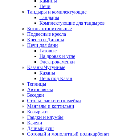
Камины
Печи
Тандыры и комплектующие
Тандыры
Комплектующие для тандыров
Котлы отопительные
Подвесные кресла
Кресла и Диваны
Печи для бани
Газовые
На дровах и угле
Электрокаменки
Казаны Чугунные
Казаны
Печь под Казан
Теплицы
Автонавесы
Беседки
Столы, лавки и скамейки
Мангалы и коптильни
Козырьки
Грядки и клумбы
Качели
Дачный душ
Сотовый и монолитный поликарбонат