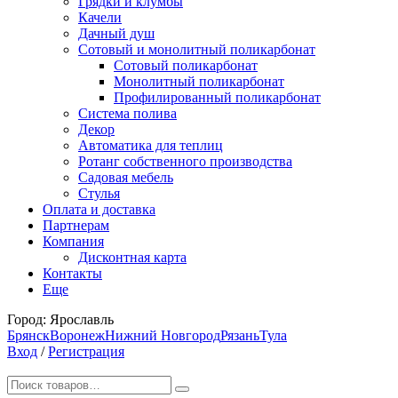
Грядки и клумбы
Качели
Дачный душ
Сотовый и монолитный поликарбонат
Сотовый поликарбонат
Монолитный поликарбонат
Профилированный поликарбонат
Система полива
Декор
Автоматика для теплиц
Ротанг собственного производства
Садовая мебель
Стулья
Оплата и доставка
Партнерам
Компания
Дисконтная карта
Контакты
Еще
Город:
Ярославль
Брянск
Воронеж
Нижний Новгород
Рязань
Тула
Вход
/
Регистрация