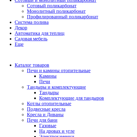
Сотовый и монолитный поликарбонат
Сотовый поликарбонат
Монолитный поликарбонат
Профилированный поликарбонат
Система полива
Декор
Автоматика для теплиц
Садовая мебель
Еще
Каталог товаров
Печи и камины отопительные
Камины
Печи
Тандыры и комплектующие
Тандыры
Комплектующие для тандыров
Котлы отопительные
Подвесные кресла
Кресла и Диваны
Печи для бани
Газовые
На дровах и угле
Электрокаменки