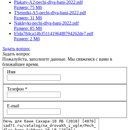
Plakaty-A2-pechi-dlya-bani-2022.pdf
Размер: 75 Мб
TSenniki-A5-pechi-dlya-bani-2022.pdf
Размер: 31 Мб
Nakleyki-pechi-dlya-bani-2022.pdf
Размер: 85 Мб
b5da784ca14b351141964f8794262de7.pdf
Размер: 2 Мб
Задать вопрос
Задать вопрос
Пожалуйста, заполните данные. Мы свяжемся с вами в
ближайшее время.
Имя
Телефон
*
E-mail