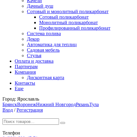
Качели
Дачный душ
Сотовый и монолитный поликарбонат
Сотовый поликарбонат
Монолитный поликарбонат
Профилированный поликарбонат
Система полива
Декор
Автоматика для теплиц
Садовая мебель
Стулья
Оплата и доставка
Партнерам
Компания
Дисконтная карта
Контакты
Еще
Город:
Ярославль
Брянск
Воронеж
Нижний Новгород
Рязань
Тула
Вход
/
Регистрация
Телефон