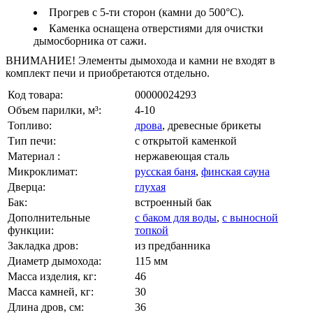
Прогрев с 5-ти сторон (камни до 500°С).
Каменка оснащена отверстиями для очистки
дымосборника от сажи.
ВНИМАНИЕ! Элементы дымохода и камни не входят в
комплект печи и приобретаются отдельно.
Код товара:
00000024293
Объем парилки, м³:
4-10
Топливо:
дрова
, древесные брикеты
Тип печи:
с открытой каменкой
Материал :
нержавеющая сталь
Микроклимат:
русская баня
,
финская сауна
Дверца:
глухая
Бак:
встроенный бак
Дополнительные
с баком для воды
,
с выносной
функции:
топкой
Закладка дров:
из предбанника
Диаметр дымохода:
115 мм
Масса изделия, кг:
46
Масса камней, кг:
30
Длина дров, см:
36