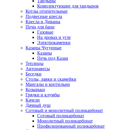
Тандыры
Комплектующие для тандыров
Котлы отопительные
Подвесные кресла
Кресла и Диваны
Печи для бани
Газовые
На дровах и угле
Электрокаменки
Казаны Чугунные
Казаны
Печь под Казан
Теплицы
Автонавесы
Беседки
Столы, лавки и скамейки
Мангалы и коптильни
Козырьки
Грядки и клумбы
Качели
Дачный душ
Сотовый и монолитный поликарбонат
Сотовый поликарбонат
Монолитный поликарбонат
Профилированный поликарбонат