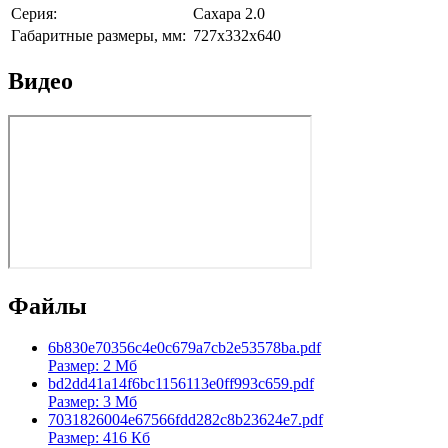
Серия:
Сахара 2.0
Габаритные размеры, мм:
727x332x640
Видео
Файлы
6b830e70356c4e0c679a7cb2e53578ba.pdf
Размер: 2 Мб
bd2dd41a14f6bc1156113e0ff993c659.pdf
Размер: 3 Мб
7031826004e67566fdd282c8b23624e7.pdf
Размер: 416 Кб