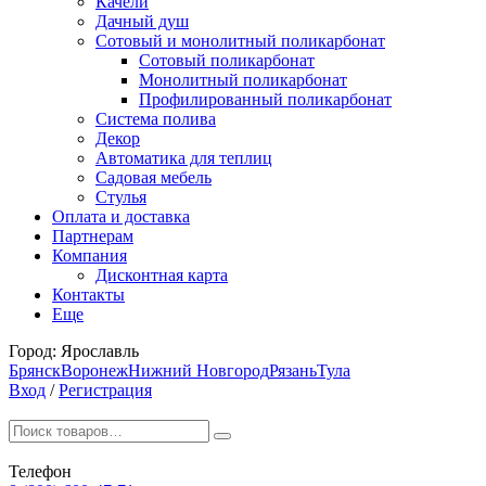
Качели
Дачный душ
Сотовый и монолитный поликарбонат
Сотовый поликарбонат
Монолитный поликарбонат
Профилированный поликарбонат
Система полива
Декор
Автоматика для теплиц
Садовая мебель
Стулья
Оплата и доставка
Партнерам
Компания
Дисконтная карта
Контакты
Еще
Город:
Ярославль
Брянск
Воронеж
Нижний Новгород
Рязань
Тула
Вход
/
Регистрация
Телефон