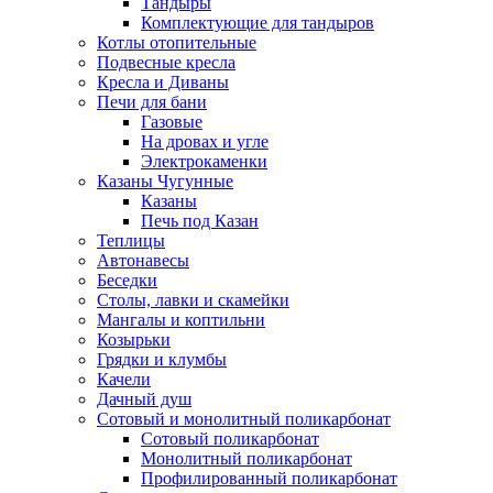
Тандыры
Комплектующие для тандыров
Котлы отопительные
Подвесные кресла
Кресла и Диваны
Печи для бани
Газовые
На дровах и угле
Электрокаменки
Казаны Чугунные
Казаны
Печь под Казан
Теплицы
Автонавесы
Беседки
Столы, лавки и скамейки
Мангалы и коптильни
Козырьки
Грядки и клумбы
Качели
Дачный душ
Сотовый и монолитный поликарбонат
Сотовый поликарбонат
Монолитный поликарбонат
Профилированный поликарбонат