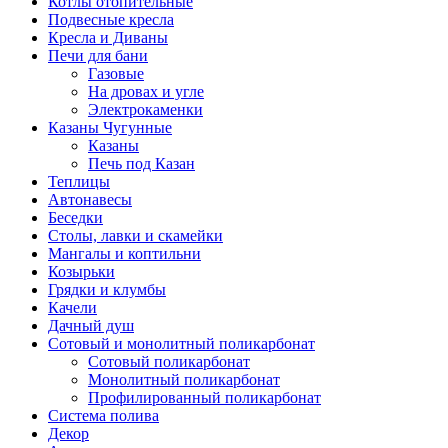
Котлы отопительные
Подвесные кресла
Кресла и Диваны
Печи для бани
Газовые
На дровах и угле
Электрокаменки
Казаны Чугунные
Казаны
Печь под Казан
Теплицы
Автонавесы
Беседки
Столы, лавки и скамейки
Мангалы и коптильни
Козырьки
Грядки и клумбы
Качели
Дачный душ
Сотовый и монолитный поликарбонат
Сотовый поликарбонат
Монолитный поликарбонат
Профилированный поликарбонат
Система полива
Декор