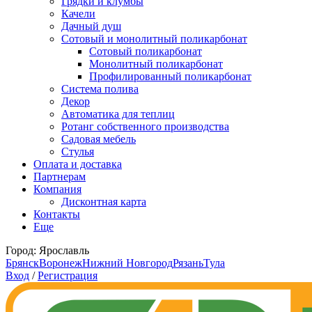
Грядки и клумбы
Качели
Дачный душ
Сотовый и монолитный поликарбонат
Сотовый поликарбонат
Монолитный поликарбонат
Профилированный поликарбонат
Система полива
Декор
Автоматика для теплиц
Ротанг собственного производства
Садовая мебель
Стулья
Оплата и доставка
Партнерам
Компания
Дисконтная карта
Контакты
Еще
Город:
Ярославль
Брянск
Воронеж
Нижний Новгород
Рязань
Тула
Вход
/
Регистрация