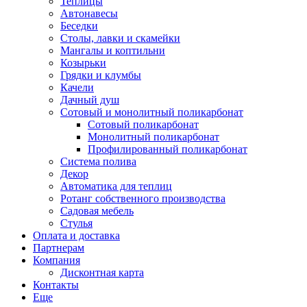
Теплицы
Автонавесы
Беседки
Столы, лавки и скамейки
Мангалы и коптильни
Козырьки
Грядки и клумбы
Качели
Дачный душ
Сотовый и монолитный поликарбонат
Сотовый поликарбонат
Монолитный поликарбонат
Профилированный поликарбонат
Система полива
Декор
Автоматика для теплиц
Ротанг собственного производства
Садовая мебель
Стулья
Оплата и доставка
Партнерам
Компания
Дисконтная карта
Контакты
Еще