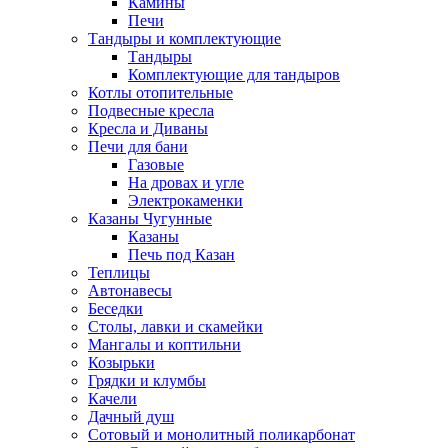
Камины
Печи
Тандыры и комплектующие
Тандыры
Комплектующие для тандыров
Котлы отопительные
Подвесные кресла
Кресла и Диваны
Печи для бани
Газовые
На дровах и угле
Электрокаменки
Казаны Чугунные
Казаны
Печь под Казан
Теплицы
Автонавесы
Беседки
Столы, лавки и скамейки
Мангалы и коптильни
Козырьки
Грядки и клумбы
Качели
Дачный душ
Сотовый и монолитный поликарбонат