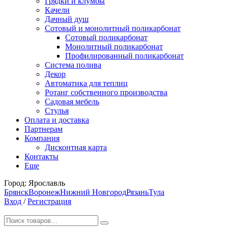
Грядки и клумбы
Качели
Дачный душ
Сотовый и монолитный поликарбонат
Сотовый поликарбонат
Монолитный поликарбонат
Профилированный поликарбонат
Система полива
Декор
Автоматика для теплиц
Ротанг собственного производства
Садовая мебель
Стулья
Оплата и доставка
Партнерам
Компания
Дисконтная карта
Контакты
Еще
Город:
Ярославль
Брянск
Воронеж
Нижний Новгород
Рязань
Тула
Вход
/
Регистрация